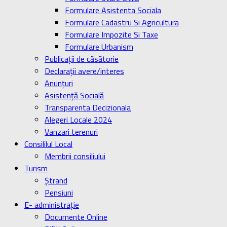
Formulare Asistenta Sociala
Formulare Cadastru Si Agricultura
Formulare Impozite Si Taxe
Formulare Urbanism
Publicaţii de căsătorie
Declaraţii avere/interes
Anunţuri
Asistenţă Socială
Transparenta Decizionala
Alegeri Locale 2024
Vanzari terenuri
Consililul Local
Membrii consiliului
Turism
Ştrand
Pensiuni
E- administrație
Documente Online