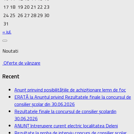
17
18
19
20
21
22
23
24
25
26
27
28
29
30
31
« iul.
Noutati
Oferte de vânzare
Recent
Anunț prinvind posibilitățiile de achiziționare lemn de foc
ERATĂ la Anunțul privind Rezultatele finale la concursul de
consilier școlar din 30.06.2026
Rezultatele finale la concursul de consilier școlardin
30.06.2026
ANUNȚ întrerupere curent electric localitatea Deleni
Rezultate la proba de interviu concurs de consilier școlar