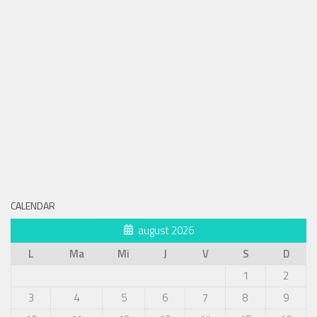
CALENDAR
august 2026
L
Ma
Mi
J
V
S
D
1
2
3
4
5
6
7
8
9