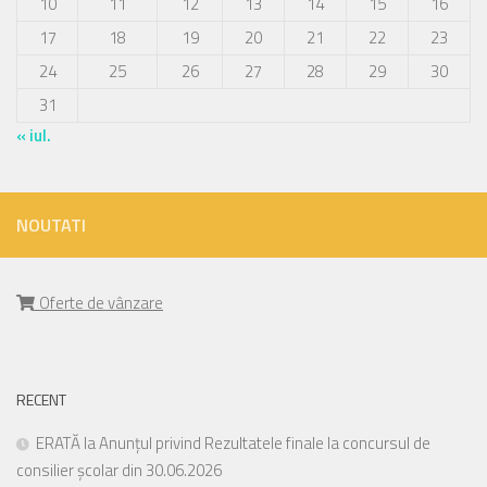
10
11
12
13
14
15
16
17
18
19
20
21
22
23
24
25
26
27
28
29
30
31
« iul.
NOUTATI
Oferte de vânzare
RECENT
ERATĂ la Anunțul privind Rezultatele finale la concursul de
consilier școlar din 30.06.2026