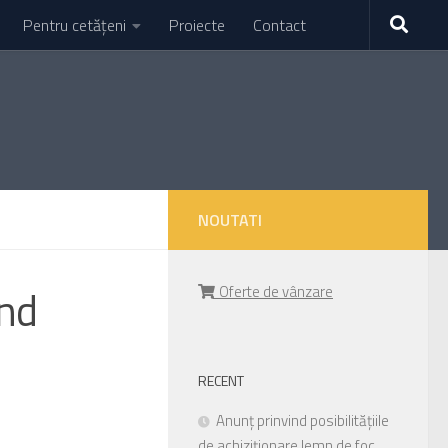
Pentru cetățeni
Proiecte
Contact
NOUTATI
ind
Oferte de vânzare
RECENT
Anunț prinvind posibilitățiile
de achiziționare lemn de foc