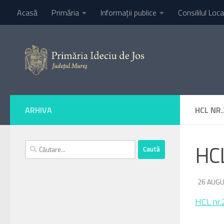
Acasă
Primăria
Informaţii publice
Consililul Loca
Skip to content
ARHIVA
HCL NR.
Caută
HCL
după:
DE
26 AUGU
·
HCL nr.