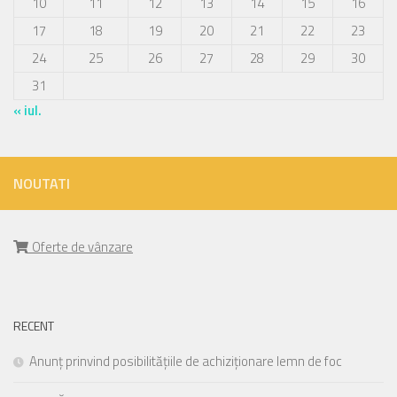
10
11
12
13
14
15
16
17
18
19
20
21
22
23
24
25
26
27
28
29
30
31
« iul.
NOUTATI
Oferte de vânzare
RECENT
Anunț prinvind posibilitățiile de achiziționare lemn de foc