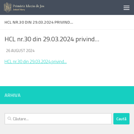
Skip to content
HCL NR.30 DIN 29.03.2024 PRIVIND…
HCL nr.30 din 29.03.2024 privind…
DE
26 AUGUST 2024
·
HCL nr.30 din 29.03.2024 privind...
ARHIVA
Caută
după: