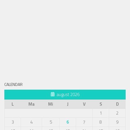
CALENDAR
august 2026
L
Ma
Mi
J
V
S
D
1
2
3
4
5
6
7
8
9