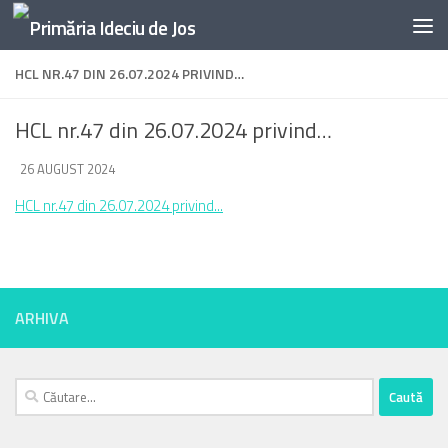
Skip to content
HCL NR.47 DIN 26.07.2024 PRIVIND…
HCL nr.47 din 26.07.2024 privind…
DE
26 AUGUST 2024
·
HCL nr.47 din 26.07.2024 privind...
ARHIVA
Caută
după: