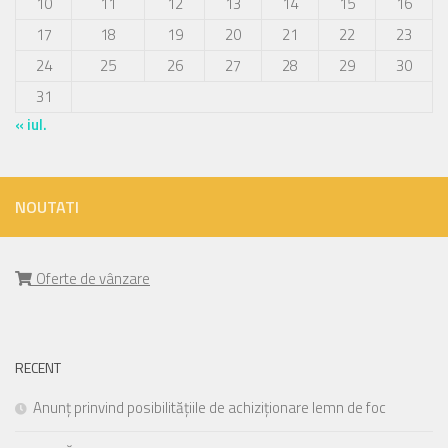
10
11
12
13
14
15
16
17
18
19
20
21
22
23
24
25
26
27
28
29
30
31
« iul.
NOUTATI
Oferte de vânzare
RECENT
Anunț prinvind posibilitățiile de achiziționare lemn de foc