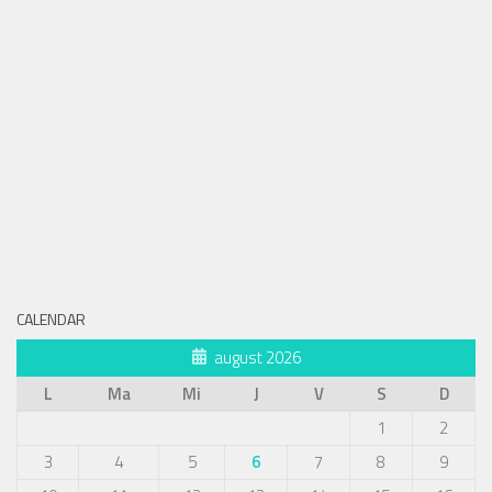
CALENDAR
august 2026
L
Ma
Mi
J
V
S
D
1
2
3
4
5
6
7
8
9