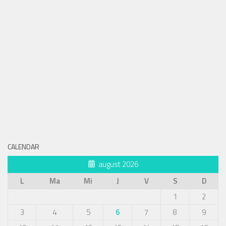
CALENDAR
august 2026
L
Ma
Mi
J
V
S
D
1
2
3
4
5
6
7
8
9