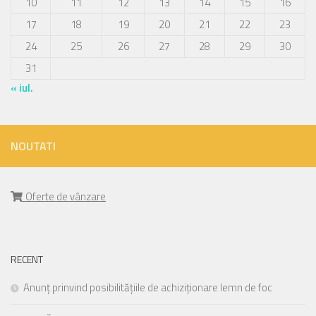
10
11
12
13
14
15
16
17
18
19
20
21
22
23
24
25
26
27
28
29
30
31
« iul.
NOUTATI
Oferte de vânzare
RECENT
Anunț prinvind posibilitățiile de achiziționare lemn de foc