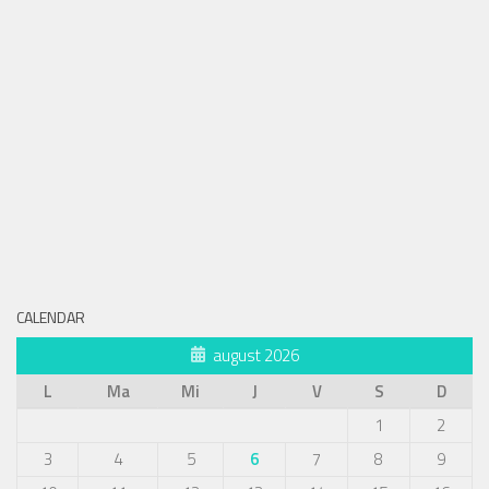
CALENDAR
august 2026
L
Ma
Mi
J
V
S
D
1
2
3
4
5
6
7
8
9