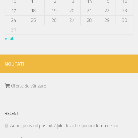
10
11
12
13
14
15
16
17
18
19
20
21
22
23
24
25
26
27
28
29
30
31
« iul.
NOUTATI
Oferte de vânzare
RECENT
Anunț prinvind posibilitățiile de achiziționare lemn de foc