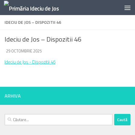
Skip to content
IDECIU DE JOS – DISPOZITII 46
Ideciu de Jos – Dispozitii 46
DE
29 OCTOMBRIE 2025
·
Ideciu de Jos - Dispozitii 46
ARHIVA
Caută
după: