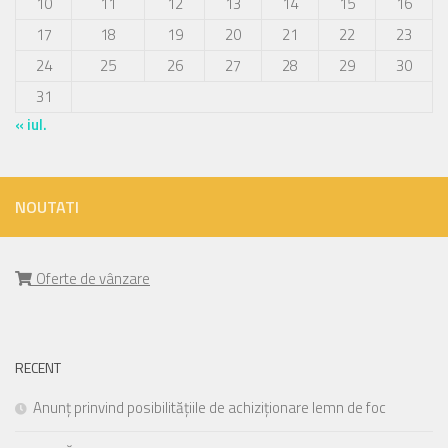
10
11
12
13
14
15
16
17
18
19
20
21
22
23
24
25
26
27
28
29
30
31
« iul.
NOUTATI
Oferte de vânzare
RECENT
Anunț prinvind posibilitățiile de achiziționare lemn de foc