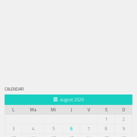
CALENDAR
august 2026
L
Ma
Mi
J
V
S
D
1
2
3
4
5
6
7
8
9