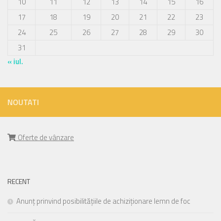
10
11
12
13
14
15
16
17
18
19
20
21
22
23
24
25
26
27
28
29
30
31
« iul.
NOUTATI
Oferte de vânzare
RECENT
Anunț prinvind posibilitățiile de achiziționare lemn de foc