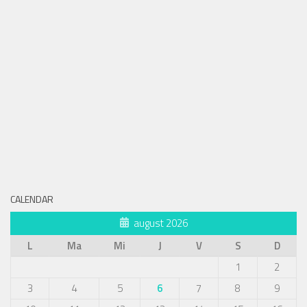
CALENDAR
august 2026
L
Ma
Mi
J
V
S
D
1
2
3
4
5
6
7
8
9