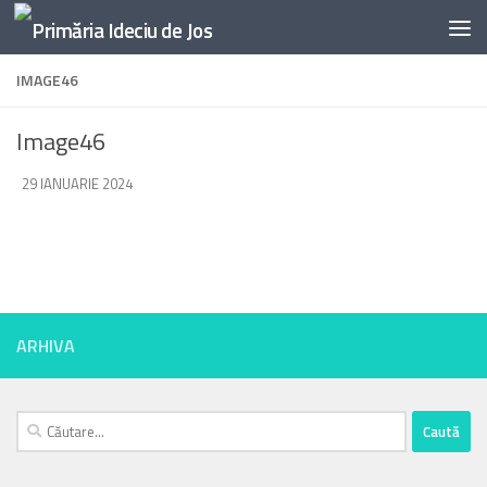
Skip to content
IMAGE46
Image46
DE
29 IANUARIE 2024
·
ARHIVA
Caută
după: