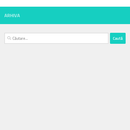
ARHIVA
Caută
după: