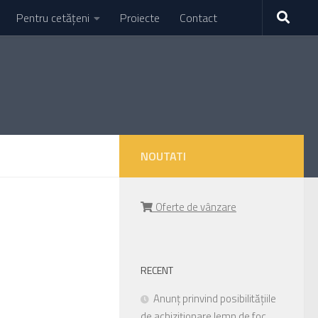
Pentru cetățeni
Proiecte
Contact
NOUTATI
Oferte de vânzare
RECENT
Anunț prinvind posibilitățiile
de achiziționare lemn de foc