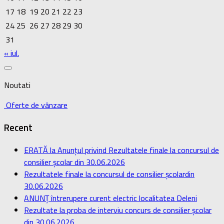
17
18
19
20
21
22
23
24
25
26
27
28
29
30
31
« iul.
Noutati
Oferte de vânzare
Recent
ERATĂ la Anunțul privind Rezultatele finale la concursul de
consilier școlar din 30.06.2026
Rezultatele finale la concursul de consilier școlardin
30.06.2026
ANUNȚ întrerupere curent electric localitatea Deleni
Rezultate la proba de interviu concurs de consilier școlar
din 30.06.2026