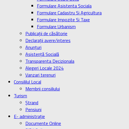
Formulare Asistenta Sociala
Formulare Cadastru Si Agricultura
Formulare Impozite Si Taxe
Formulare Urbanism
Publicaţii de căsătorie
Declaraţii avere/interes
Anunţuri
Asistenţă Socială
Transparenta Decizionala
Alegeri Locale 2024
Vanzari terenuri
Consililul Local
Membrii consiliului
Turism
Ştrand
Pensiuni
E- administrație
Documente Online