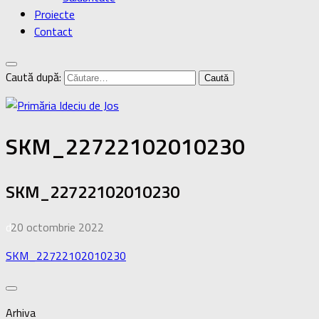
Proiecte
Contact
Caută după:
SKM_22722102010230
SKM_22722102010230
de
20 octombrie 2022
·
SKM_22722102010230
Arhiva