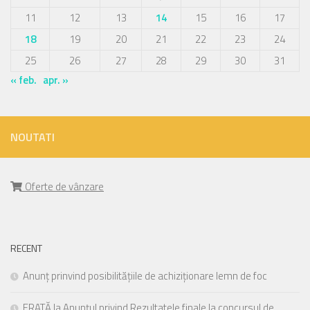
11
12
13
14
15
16
17
18
19
20
21
22
23
24
25
26
27
28
29
30
31
« feb.
apr. »
NOUTATI
Oferte de vânzare
RECENT
Anunț prinvind posibilitățiile de achiziționare lemn de foc
ERATĂ la Anunțul privind Rezultatele finale la concursul de