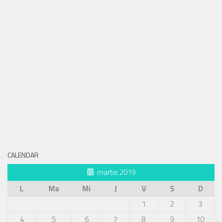
CALENDAR
martie 2019
L
Ma
Mi
J
V
S
D
1
2
3
4
5
6
7
8
9
10