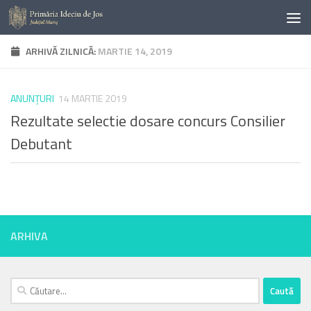
Skip to content
ARHIVĂ ZILNICĂ:
MARTIE 14, 2019
ANUNŢURI
14 MARTIE 2019
Rezultate selectie dosare concurs Consilier
Debutant
ARHIVA
Caută
după: