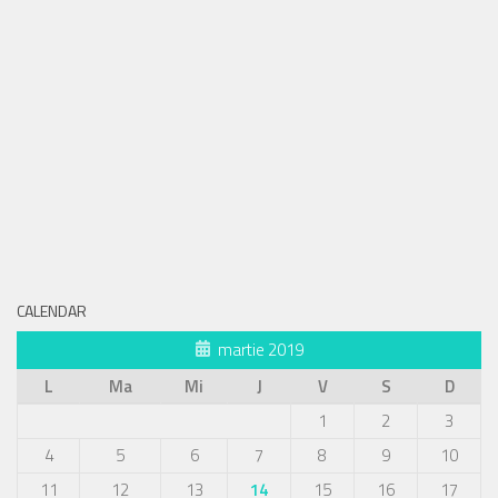
CALENDAR
martie 2019
L
Ma
Mi
J
V
S
D
1
2
3
4
5
6
7
8
9
10
11
12
13
14
15
16
17