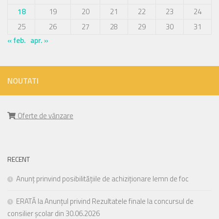
18
19
20
21
22
23
24
25
26
27
28
29
30
31
« feb.
apr. »
NOUTATI
Oferte de vânzare
RECENT
Anunț prinvind posibilitățiile de achiziționare lemn de foc
ERATĂ la Anunțul privind Rezultatele finale la concursul de
consilier școlar din 30.06.2026